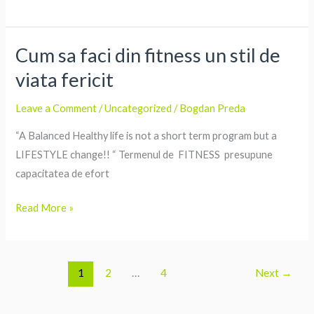
Cum sa faci din fitness un stil de
Cum
sa
viata fericit
faci
din
Leave a Comment
/
Uncategorized
/
Bogdan Preda
fitness
“A Balanced Healthy life is not a short term program but a
un
LIFESTYLE change!! “ Termenul de FITNESS presupune
stil
capacitatea de efort
de
viata
Read More »
fericit
1
2
…
4
Next
→