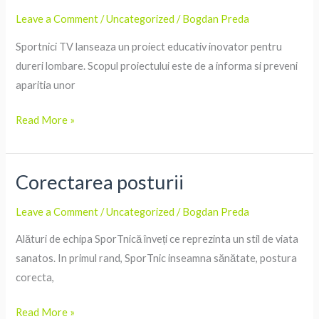
Proiect
Leave a Comment
/
Uncategorized
/
Bogdan Preda
despre
Sportnici TV lanseaza un proiect educativ inovator pentru
dureri
dureri lombare. Scopul proiectului este de a informa si preveni
lombare
aparitia unor
Read More »
Corectarea posturii
Corectarea
posturii
Leave a Comment
/
Uncategorized
/
Bogdan Preda
Alături de echipa SporTnică înveți ce reprezinta un stil de viata
sanatos. In primul rand, SporTnic inseamna sănătate, postura
corecta,
Read More »