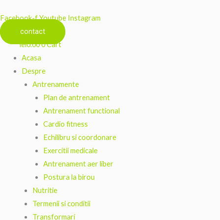
Facebook-f
Youtube
Instagram
contact
lei
0.00
0
Cart
Acasa
Despre
Antrenamente
Plan de antrenament
Antrenament functional
Cardio fitness
Echilibru si coordonare
Exercitii medicale
Antrenament aer liber
Postura la birou
Nutritie
Termenii si conditii
Transformari