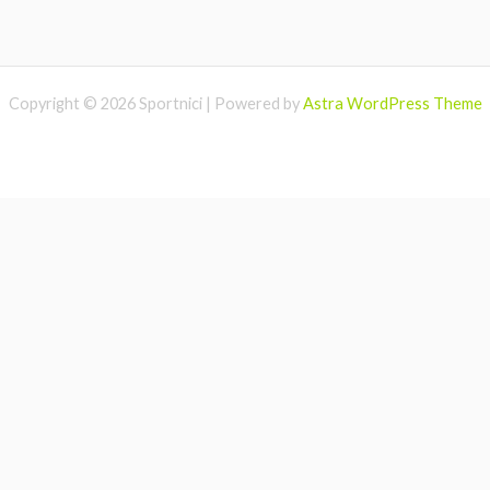
Copyright © 2026 Sportnici | Powered by
Astra WordPress Theme
Website-ul nostru foloseste cookie-uri pentru a va imbunatatii
viitoarele experiente si vizite pe website-ul nostru. Apasand “Accept”,
va dati consimtamantul pentru toate cookie-urile utilizate de noi.
Pentru mai multe informatii accesati pagina
Termenii si Conditii
Cookie settings
ACCEPT
Manage consent
Închide