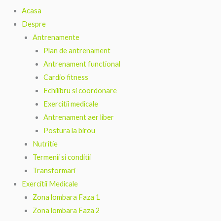
Acasa
Despre
Antrenamente
Plan de antrenament
Antrenament functional
Cardio fitness
Echilibru si coordonare
Exercitii medicale
Antrenament aer liber
Postura la birou
Nutritie
Termenii si conditii
Transformari
Exercitii Medicale
Zona lombara Faza 1
Zona lombara Faza 2