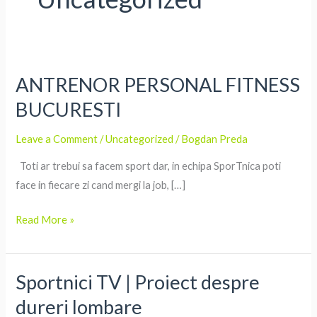
ANTRENOR PERSONAL FITNESS
ANTRENOR
PERSONAL
BUCURESTI
FITNESS
BUCURESTI
Leave a Comment
/
Uncategorized
/
Bogdan Preda
Toti ar trebui sa facem sport dar, in echipa SporTnica poti
face in fiecare zi cand mergi la job, […]
Read More »
Sportnici TV | Proiect despre
Sportnici
TV
dureri lombare
|