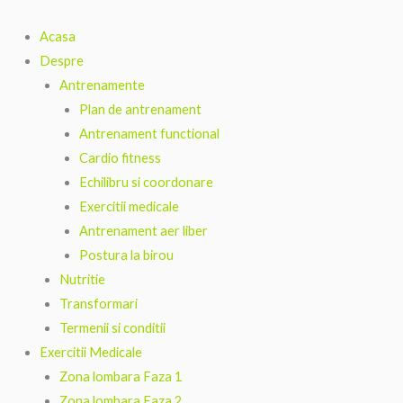
Skip
to
Acasa
content
Despre
Antrenamente
Plan de antrenament
Antrenament functional
Cardio fitness
Echilibru si coordonare
Exercitii medicale
Antrenament aer liber
Postura la birou
Nutritie
Transformari
Termenii si conditii
Exercitii Medicale
Zona lombara Faza 1
Zona lombara Faza 2