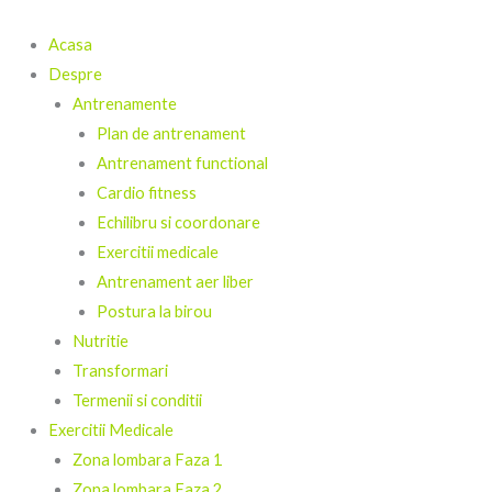
Skip
to
Acasa
content
Despre
Antrenamente
Plan de antrenament
Antrenament functional
Cardio fitness
Echilibru si coordonare
Exercitii medicale
Antrenament aer liber
Postura la birou
Nutritie
Transformari
Termenii si conditii
Exercitii Medicale
Zona lombara Faza 1
Zona lombara Faza 2