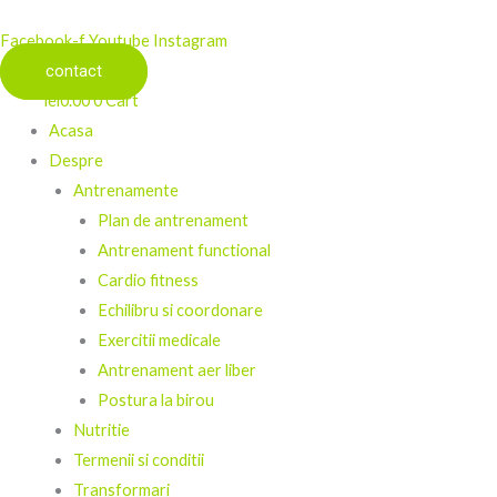
Facebook-f
Youtube
Instagram
contact
lei
0.00
0
Cart
Acasa
Despre
Antrenamente
Plan de antrenament
Antrenament functional
Cardio fitness
Echilibru si coordonare
Exercitii medicale
Antrenament aer liber
Postura la birou
Nutritie
Termenii si conditii
Transformari