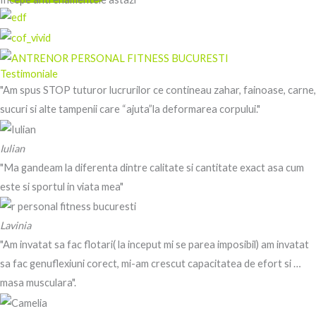
Testimoniale
"Am spus STOP tuturor lucrurilor ce contineau zahar, fainoase, carne,
sucuri si alte tampenii care “ajuta”la deformarea corpului."
Iulian
"Ma gandeam la diferenta dintre calitate si cantitate exact asa cum
este si sportul in viata mea"
Lavinia
"Am invatat sa fac flotari( la inceput mi se parea imposibil) am invatat
sa fac genuflexiuni corect, mi-am crescut capacitatea de efort si …
masa musculara".