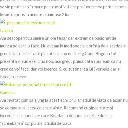
sa vin pentru ca in mare parte motivatia si pasiunea mea pentru sport
le-am deprins in aceste frumoase 2 luni.
Lavinia
Am descoperit cu uimire un om tanar dar extrem de pasionat de
munca pe care o face. Nu aveam in mod special dorinta de a scadea in
greutate , desi mi-ar fi placut sa scap de 4-5kg.Cand Bogdan imi
prezenta vreun exercitiu nou, mai greu , prima data spuneam ca nu
cred ca voi face, dar voi incerca. Si cu sustinerea lui ( verbala dar si
fizica) reuseam.
Camelia
Am invatat cum sa ajung la acest echilibru iar stilul de viata de acum nu
se compara cu ceea ce era inainte. Recomand cu sinceritate si
incredere in munca pe care Bogdan o depune cu cei ce doresc
“schimbarea” corpului si stilului de viata.