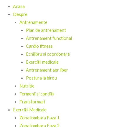
Acasa
Despre
Antrenamente
Plan de antrenament
Antrenament functional
Cardio fitness
Echilibru si coordonare
Exercitii medicale
Antrenament aer liber
Postura la birou
Nutritie
Termenii si conditii
Transformari
Exercitii Medicale
Zona lombara Faza 1
Zona lombara Faza 2