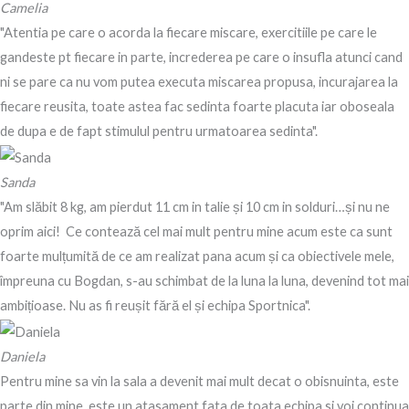
Camelia
"Atentia pe care o acorda la fiecare miscare, exercitiile pe care le
gandeste pt fiecare in parte, increderea pe care o insufla atunci cand
ni se pare ca nu vom putea executa miscarea propusa, incurajarea la
fiecare reusita, toate astea fac sedinta foarte placuta iar oboseala
de dupa e de fapt stimulul pentru urmatoarea sedinta".
Sanda
"Am slăbit 8 kg, am pierdut 11 cm in talie și 10 cm in solduri…și nu ne
oprim aici! Ce contează cel mai mult pentru mine acum este ca sunt
foarte mulțumită de ce am realizat pana acum și ca obiectivele mele,
împreuna cu Bogdan, s-au schimbat de la luna la luna, devenind tot mai
ambițioase. Nu as fi reușit fără el și echipa Sportnica".
Daniela
Pentru mine sa vin la sala a devenit mai mult decat o obisnuinta, este
parte din mine, este un atasament fata de toata echipa si voi continua