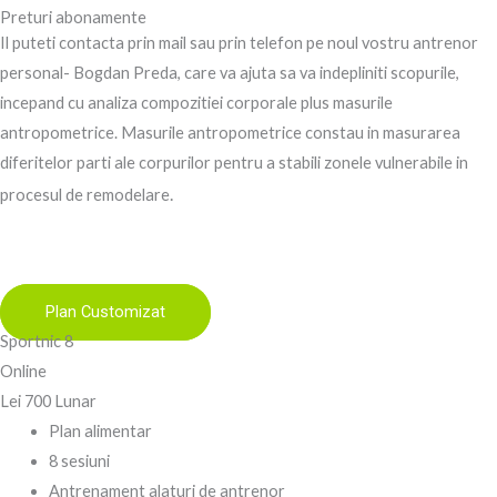
Preturi abonamente
Il puteti contacta prin mail sau prin telefon pe noul vostru antrenor
personal- Bogdan Preda, care va ajuta sa va indepliniti scopurile,
incepand cu analiza compozitiei corporale plus masurile
antropometrice. Masurile antropometrice constau in masurarea
diferitelor parti ale corpurilor pentru a stabili zonele vulnerabile in
.
procesul de remodelare
Plan Customizat
Sportnic 8
Online
Lei
700
Lunar
Plan alimentar
8 sesiuni
Antrenament alaturi de antrenor