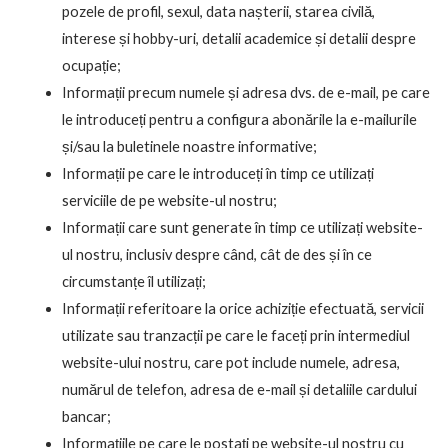
pozele de profil, sexul, data nașterii, starea civilă,
interese și hobby-uri, detalii academice și detalii despre
ocupație;
Informații precum numele și adresa dvs. de e-mail, pe care
le introduceți pentru a configura abonările la e-mailurile
și/sau la buletinele noastre informative;
Informații pe care le introduceți în timp ce utilizați
serviciile de pe website-ul nostru;
Informații care sunt generate în timp ce utilizați website-
ul nostru, inclusiv despre când, cât de des și în ce
circumstanțe îl utilizați;
Informații referitoare la orice achiziție efectuată, servicii
utilizate sau tranzacții pe care le faceți prin intermediul
website-ului nostru, care pot include numele, adresa,
numărul de telefon, adresa de e-mail și detaliile cardului
bancar;
Informațiile pe care le postați pe website-ul nostru cu