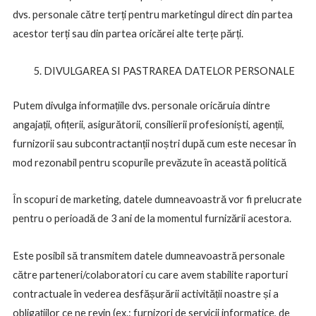
dvs. personale către terți pentru marketingul direct din partea
acestor terți sau din partea oricărei alte terțe părți.
DIVULGAREA SI PASTRAREA DATELOR PERSONALE
Putem divulga informațiile dvs. personale oricăruia dintre
angajații, ofițerii, asigurătorii, consilierii profesioniști, agenții,
furnizorii sau subcontractanții noștri după cum este necesar în
mod rezonabil pentru scopurile prevăzute în această politică
În scopuri de marketing, datele dumneavoastră vor fi prelucrate
pentru o perioadă de 3 ani de la momentul furnizării acestora.
Este posibil să transmitem datele dumneavoastră personale
către parteneri/colaboratori cu care avem stabilite raporturi
contractuale în vederea desfășurării activității noastre și a
obligațiilor ce ne revin (ex.: furnizori de servicii informatice, de