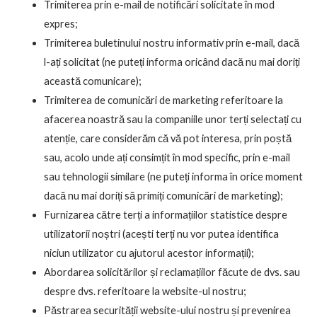
Trimiterea prin e-mail de notificări solicitate în mod
expres;
Trimiterea buletinului nostru informativ prin e-mail, dacă
l-ați solicitat (ne puteți informa oricând dacă nu mai doriți
această comunicare);
Trimiterea de comunicări de marketing referitoare la
afacerea noastră sau la companiile unor terți selectați cu
atenție, care considerăm că vă pot interesa, prin poștă
sau, acolo unde ați consimțit în mod specific, prin e-mail
sau tehnologii similare (ne puteți informa în orice moment
dacă nu mai doriți să primiți comunicări de marketing);
Furnizarea către terți a informațiilor statistice despre
utilizatorii noștri (acești terți nu vor putea identifica
niciun utilizator cu ajutorul acestor informații);
Abordarea solicitărilor și reclamațiilor făcute de dvs. sau
despre dvs. referitoare la website-ul nostru;
Păstrarea securității website-ului nostru și prevenirea