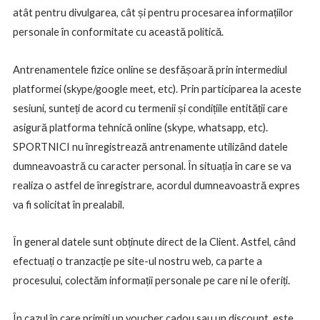
atât pentru divulgarea, cât și pentru procesarea informațiilor
personale în conformitate cu această politică.
Antrenamentele fizice online se desfășoară prin intermediul
platformei (skype/google meet, etc). Prin participarea la aceste
sesiuni, sunteți de acord cu termenii și condițiile entității care
asigură platforma tehnică online (skype, whatsapp, etc).
SPORTNICI nu înregistrează antrenamente utilizând datele
dumneavoastră cu caracter personal. În situația în care se va
realiza o astfel de înregistrare, acordul dumneavoastră expres
va fi solicitat în prealabil.
În general datele sunt obținute direct de la Client. Astfel, când
efectuați o tranzacție pe site-ul nostru web, ca parte a
procesului, colectăm informații personale pe care ni le oferiți.
În cazul în care primiți un voucher cadou sau un discount, este