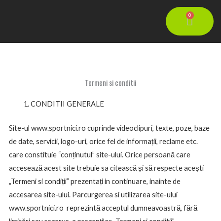
Skip
0
Cart
to
content
Termeni si conditii
CONDITII GENERALE
Site-ul www.sportnici.ro cuprinde videoclipuri, texte, poze, baze
de date, servicii, logo-uri, orice fel de informații, reclame etc.
care constituie “conținutul” site-ului. Orice persoană care
accesează acest site trebuie sa citească și să respecte acești
„Termeni si condiții” prezentați in continuare, inainte de
accesarea site-ului. Parcurgerea si utilizarea site-ului
www.sportnici.ro reprezintă acceptul dumneavoastră, fără