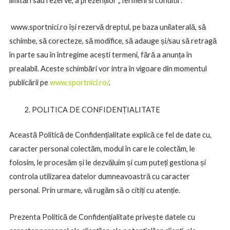
limitări sau rezerve, a prezenților „Termeni si conditii”.
www.sportnici.ro își rezervă dreptul, pe baza unilaterală, să
schimbe, să corecteze, să modifice, să adauge și/sau să retragă
în parte sau în întregime acești termeni, fără a anunța în
prealabil. Aceste schimbări vor intra în vigoare din momentul
publicării pe
www.sportnici.ro/
.
POLITICA DE CONFIDENȚIALITATE
Această Politică de Confidențialitate explică ce fel de date cu,
caracter personal colectăm, modul în care le colectăm, le
folosim, le procesăm și le dezvăluim și cum puteți gestiona și
controla utilizarea datelor dumneavoastră cu caracter
personal. Prin urmare, vă rugăm să o citiți cu atenție.
Prezenta Politică de Confidențialitate privește datele cu