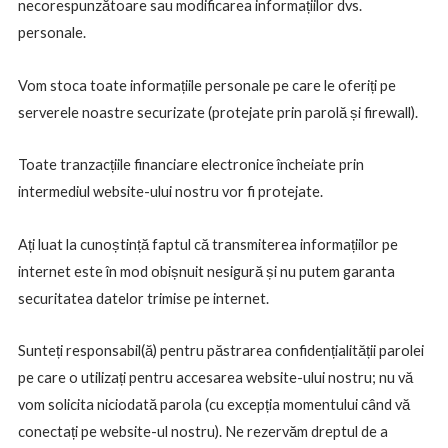
necorespunzătoare sau modificarea informațiilor dvs.
personale.
Vom stoca toate informațiile personale pe care le oferiți pe
serverele noastre securizate (protejate prin parolă și firewall).
Toate tranzacțiile financiare electronice încheiate prin
intermediul website-ului nostru vor fi protejate.
Ați luat la cunoștință faptul că transmiterea informațiilor pe
internet este în mod obișnuit nesigură și nu putem garanta
securitatea datelor trimise pe internet.
Sunteți responsabil(ă) pentru păstrarea confidențialității parolei
pe care o utilizați pentru accesarea website-ului nostru; nu vă
vom solicita niciodată parola (cu excepția momentului când vă
conectați pe website-ul nostru). Ne rezervăm dreptul de a