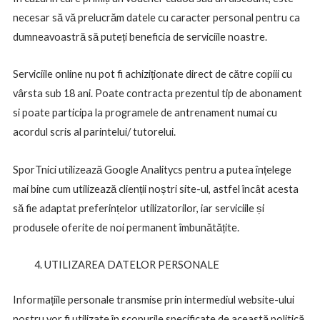
necesar să vă prelucrăm datele cu caracter personal pentru ca
dumneavoastră să puteți beneficia de serviciile noastre.
Serviciile online nu pot fi achiziționate direct de către copiii cu
vârsta sub 18 ani. Poate contracta prezentul tip de abonament
si poate participa la programele de antrenament numai cu
acordul scris al parintelui/ tutorelui.
SporTnici utilizează Google Analitycs pentru a putea înțelege
mai bine cum utilizează clienții noștri site-ul, astfel încât acesta
să fie adaptat preferințelor utilizatorilor, iar serviciile și
produsele oferite de noi permanent îmbunătățite.
UTILIZAREA DATELOR PERSONALE
Informațiile personale transmise prin intermediul website-ului
nostru vor fi utilizate în scopurile specificate de această politică