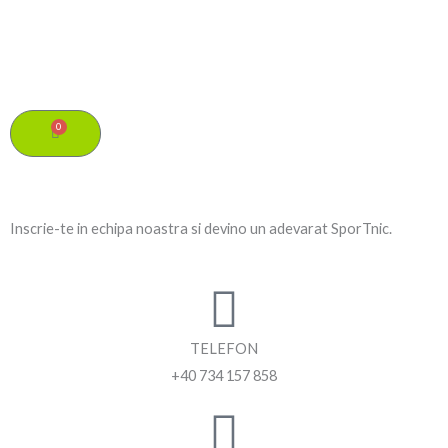
Skip
to
content
0
Cart
Inscrie-te in echipa noastra si devino un adevarat SporTnic.
TELEFON
+40 734 157 858