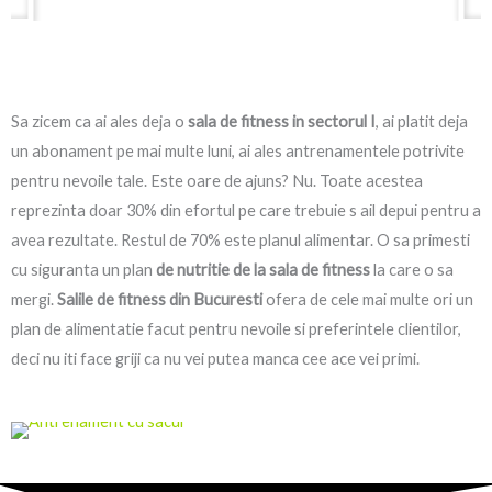
a
y
Sa zicem ca ai ales deja o
sala de fitness in sectorul I
, ai platit deja
un abonament pe mai multe luni, ai ales antrenamentele potrivite
pentru nevoile tale. Este oare de ajuns? Nu. Toate acestea
reprezinta doar 30% din efortul pe care trebuie s ail depui pentru a
avea rezultate. Restul de 70% este planul alimentar. O sa primesti
cu siguranta un plan
de nutritie de la sala de fitness
la care o sa
mergi.
Salile de fitness din Bucuresti
ofera de cele mai multe ori un
plan de alimentatie facut pentru nevoile si preferintele clientilor,
deci nu iti face griji ca nu vei putea manca cee ace vei primi.