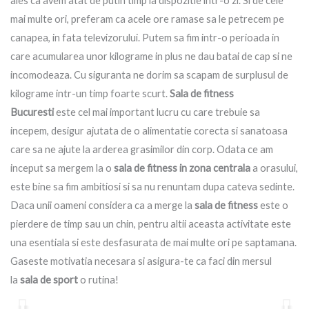
ales ca avem atat de putin timp la dispozitie intr-o zi. Si de cele
mai multe ori, preferam ca acele ore ramase sa le petrecem pe
canapea, in fata televizorului. Putem sa fim intr-o perioada in
care acumularea unor kilograme in plus ne dau batai de cap si ne
incomodeaza. Cu siguranta ne dorim sa scapam de surplusul de
kilograme intr-un timp foarte scurt.
Sala de fitness
Bucuresti
este cel mai important lucru cu care trebuie sa
incepem, desigur ajutata de o alimentatie corecta si sanatoasa
care sa ne ajute la arderea grasimilor din corp. Odata ce am
inceput sa mergem la o
sala de fitness in zona centrala
a orasului,
este bine sa fim ambitiosi si sa nu renuntam dupa cateva sedinte.
Daca unii oameni considera ca a merge la
sala de fitness
este o
pierdere de timp sau un chin, pentru altii aceasta activitate este
una esentiala si este desfasurata de mai multe ori pe saptamana.
Gaseste motivatia necesara si asigura-te ca faci din mersul
P
la
sala de sport
o rutina!
l