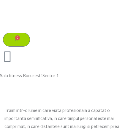
Skip
to
content
0
Cart
Sala fitness Bucuresti Sector 1
Traim intr-o lume in care viata profesionala a capatat o
importanta semnificativa, in care timpul personal este mai
comprimat, in care distantele sunt mai lungi si petrecem prea