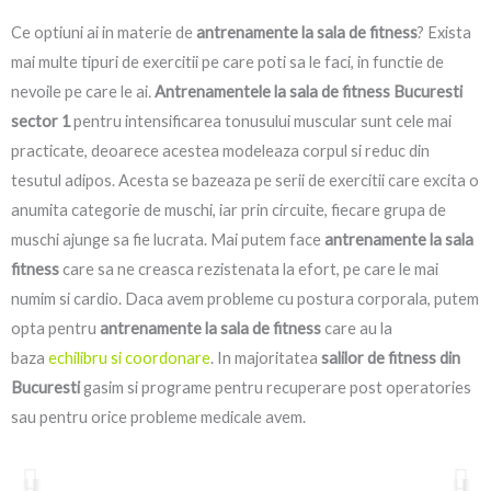
Ce optiuni ai in materie de
antrenamente la sala de fitness
? Exista
mai multe tipuri de exercitii pe care poti sa le faci, in functie de
nevoile pe care le ai
.
Antrenamentele la sala de fitness Bucuresti
sector 1
pentru intensificarea tonusului muscular sunt cele mai
practicate, deoarece acestea modeleaza corpul si reduc din
tesutul adipos. Acesta se bazeaza pe serii de exercitii care excita o
anumita categorie de muschi, iar prin circuite, fiecare grupa de
muschi ajunge sa fie lucrata. Mai putem face
antrenamente la sala
fitness
care sa ne creasca rezistenata la efort, pe care le mai
numim si cardio. Daca avem probleme cu postura corporala, putem
opta pentru
antrenamente la sala de fitness
care au la
baza
echilibru si coordonare
. In majoritatea
salilor de fitness din
Bucuresti
gasim si programe pentru recuperare post operatories
sau pentru orice probleme medicale avem.
P
l