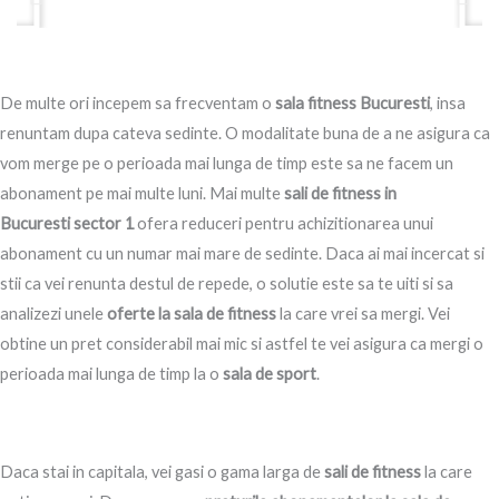
a
y
De multe ori incepem sa frecventam o
sala fitness Bucuresti
, insa
renuntam dupa cateva sedinte. O modalitate buna de a ne asigura ca
vom merge pe o perioada mai lunga de timp este sa ne facem un
abonament pe mai multe luni. Mai multe
sali de fitness in
Bucuresti
sector 1
ofera reduceri pentru achizitionarea unui
abonament cu un numar mai mare de sedinte. Daca ai mai incercat si
stii ca vei renunta destul de repede, o solutie este sa te uiti si sa
analizezi unele
oferte la sala de fitness
la care vrei sa mergi. Vei
obtine un pret considerabil mai mic si astfel te vei asigura ca mergi o
perioada mai lunga de timp la o
sala de sport
.
Daca stai in capitala, vei gasi o gama larga de
sali de fitness
la care