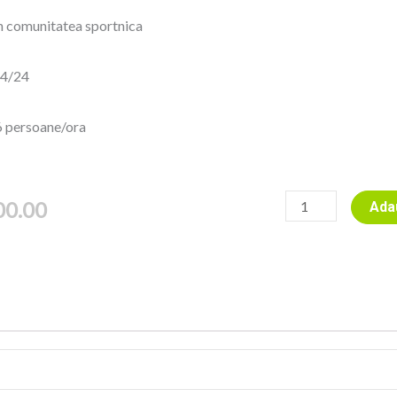
n comunitatea sportnica
24/24
 persoane/ora
Cantitate
00.00
Ada
Sportnic
8
Online