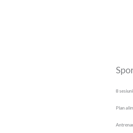
Skip
to
content
Spor
8 sesiuni
Plan ali
Antrenam