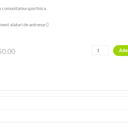
n comunitatea sportnica
ent alaturi de antrenor
Cantitate
50.00
Ada
Sportnic
12
Online