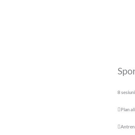
Skip
to
content
Spor
8 sesiuni
Plan a
Antren