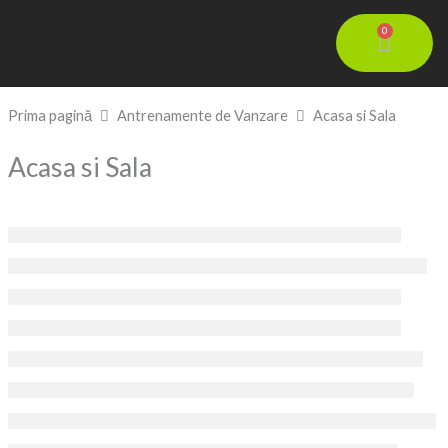
Skip
0
Cart
to
content
Prima pagină
Antrenamente de Vanzare
Acasa si Sala
Acasa si Sala