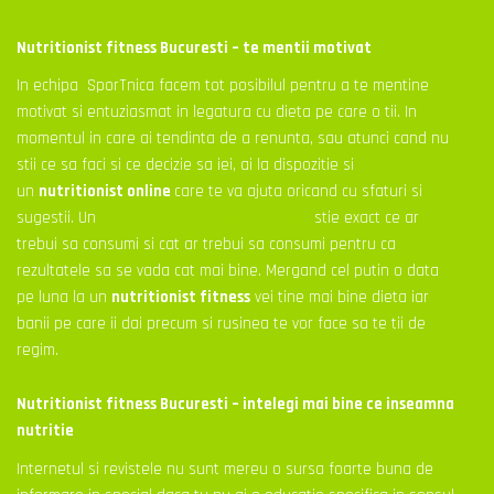
Nutritionist fitness Bucuresti – te mentii motivat
In echipa SporTnica facem tot posibilul pentru a te mentine
motivat si entuziasmat in legatura cu dieta pe care o tii. In
momentul in care ai tendinta de a renunta, sau atunci cand nu
stii ce sa faci si ce decizie sa iei, ai la dispozitie si
un
nutritionist online
care te va ajuta oricand cu sfaturi si
sugestii. Un
nutritionist fitness Bucuresti
stie exact ce ar
trebui sa consumi si cat ar trebui sa consumi pentru ca
rezultatele sa se vada cat mai bine. Mergand cel putin o data
pe luna la un
nutritionist fitness
vei tine mai bine dieta iar
banii pe care ii dai precum si rusinea te vor face sa te tii de
regim.
Nutritionist fitness Bucuresti – intelegi mai bine ce inseamna
nutritie
Internetul si revistele nu sunt mereu o sursa foarte buna de