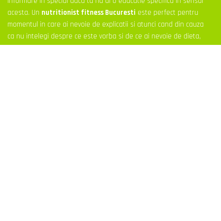
informare in special daca tu nu ai o educatie specifica in sensul
acesta. Un
nutritionist fitness Bucuresti
este perfect pentru
momentul in care ai nevoie de explicatii si atunci cand din cauza
ca nu intelegi despre ce este vorba si de ce ai nevoie de dieta,
vei primi tot suportul de care ai nevoie.
Nutritionist fitness Bucuresti – mai mult efort si accent pe
sanatate
Decat sa te apuci de 10 diete si nici una sa nu aiba rezultatele
pe care le doresti doar pe termen scurt ar fi mai bine sa mergi
la
nutritionist fitness bucuresti
si iti personalizeaza meniul
special pentru nevoile tale. Un regim alimentar te va ajuta sa
slabesti si trebuie sa tina cont de toate afectiunile de care
suferi.