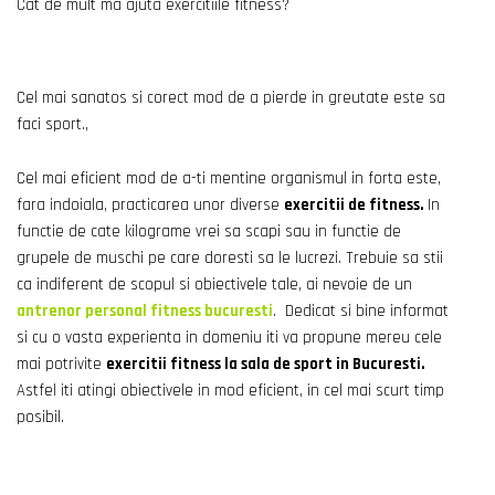
Cat de mult ma ajuta exercitiile fitness?
Cel mai sanatos si corect mod de a pierde in greutate este sa
faci sport.,
Cel mai eficient mod de a-ti mentine organismul in forta este,
fara indoiala, practicarea unor diverse
exercitii de fitness.
In
functie de cate kilograme vrei sa scapi sau in functie de
grupele de muschi pe care doresti sa le lucrezi. Trebuie sa stii
ca indiferent de scopul si obiectivele tale, ai nevoie de un
antrenor personal fitness bucuresti
. Dedicat si bine informat
si cu o vasta experienta in domeniu iti va propune mereu cele
mai potrivite
exercitii fitness la sala de sport in Bucuresti.
Astfel iti atingi obiectivele in mod eficient, in cel mai scurt timp
posibil.