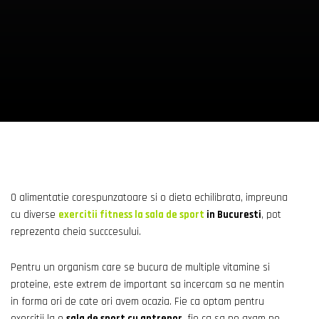
O alimentatie corespunzatoare si o dieta echilibrata, impreuna
cu diverse
exercitii fitness la sala de sport
in Bucuresti
, pot
reprezenta cheia succcesului.
Pentru un organism care se bucura de multiple vitamine si
proteine, este extrem de important sa incercam sa ne mentin
in forma ori de cate ori avem ocazia. Fie ca optam pentru
exercitii la o
sala de sport cu antrenor
, fie ca sa ne axam pe