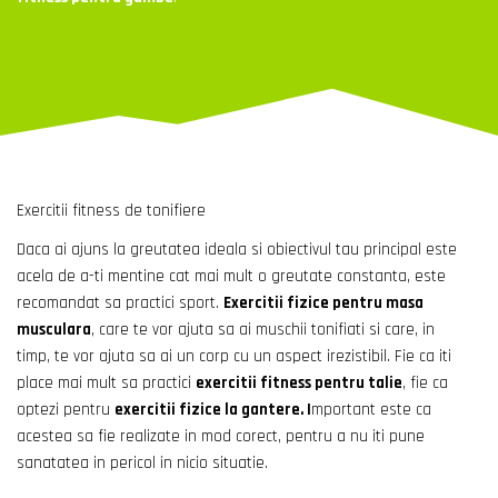
Exercitii fitness de tonifiere
Daca ai ajuns la greutatea ideala si obiectivul tau principal este
acela de a-ti mentine cat mai mult o greutate constanta, este
recomandat sa practici sport.
Exercitii fizice pentru masa
musculara
, care te vor ajuta sa ai muschii tonifiati si care, in
timp, te vor ajuta sa ai un corp cu un aspect irezistibil. Fie ca iti
place mai mult sa practici
exercitii fitness pentru talie
, fie ca
optezi pentru
exercitii fizice la gantere. I
mportant este ca
acestea sa fie realizate in mod corect, pentru a nu iti pune
sanatatea in pericol in nicio situatie.