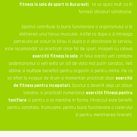
fitness la sala de sport in Bucuresti
, te va ajuta mult sa iti
formezi obiceiuri sanatoase.
Sportul contribuie la buna functionare a organismului si la
obtinerea unui tonus muscular. Astfel ca dupa o zi intreaga
petrecuta pe scaun la birou si dupa o zi obositoare la serviciu,
este recomandat sa practicati orice fel de sport. Incepeti cu cateva
exercitii fitness la sala
. In felul acesta veti combate
sedentarismul si veti evita un stil de viata mai putin sanatos. Veti
obtine si multiple beneficii pentru orgasim si pentru minte. Fie ca
va aflati la inceput de drum si momentan practicati doar
exercitii
de fitness pentru incepatori.
Sportul a devenit deja un obicei
sanatos si practicati numeroase
exercitii fitness pentru
tonifiere
si pentru a va mentine in forma. Fitnessul este benefic
pentru sanatate, frumusete, pentru buna functionare a creierului
si pentru mentinerea tineretii.