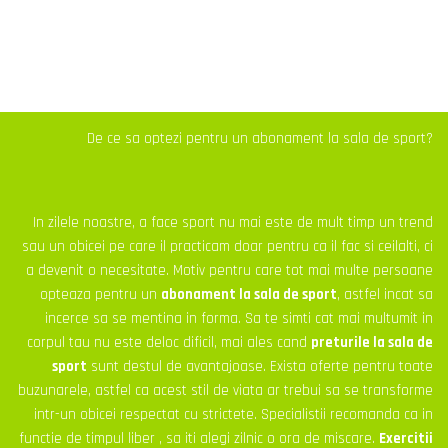
De ce sa optezi pentru un abonament la sala de sport?
In zilele noastre, a face sport nu mai este de mult timp un trend
sau un obicei pe care il practicam doar pentru ca il fac si ceilalti, ci
a devenit o necesitate. Motiv pentru care tot mai multe persoane
opteaza pentru un
abonament la sala de sport
, astfel incat sa
incerce sa se mentina in forma. Sa te simti cat mai multumit in
corpul tau nu este deloc dificil, mai ales cand
preturile la sala de
sport
sunt destul de avantajoase. Exista oferte pentru toate
buzunarele, astfel ca acest stil de viata ar trebui sa se transforme
intr-un obicei respectat cu strictete. Specialistii recomanda ca in
functie de timpul liber , sa iti alegi zilnic o ora de miscare.
Exercitii