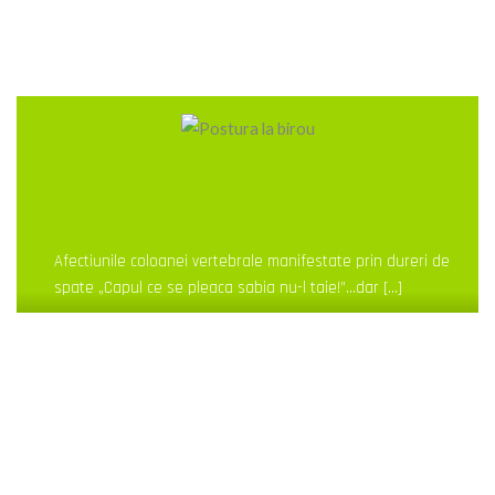
Afectiunile coloanei vertebrale manifestate prin dureri de
spate „Capul ce se pleaca sabia nu-l taie!”…dar […]