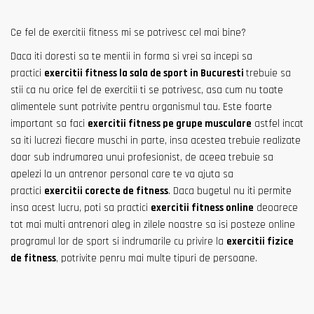
Ce fel de exercitii fitness mi se potrivesc cel mai bine?
Daca iti doresti sa te mentii in forma si vrei sa incepi sa
practici
exercitii fitness la sala de sport in Bucuresti
trebuie sa
stii ca nu orice fel de exercitii ti se potrivesc, asa cum nu toate
alimentele sunt potrivite pentru organismul tau. Este foarte
important sa faci
exercitii fitness pe grupe musculare
astfel incat
sa iti lucrezi fiecare muschi in parte, insa acestea trebuie realizate
doar sub indrumarea unui profesionist, de aceea trebuie sa
apelezi la un antrenor personal care te va ajuta sa
practici
exercitii corecte de fitness
. Daca bugetul nu iti permite
insa acest lucru, poti sa practici
exercitii fitness online
deoarece
tot mai multi antrenori aleg in zilele noastre sa isi posteze online
programul lor de sport si indrumarile cu privire la
exercitii fizice
de fitness
, potrivite penru mai multe tipuri de persoane.