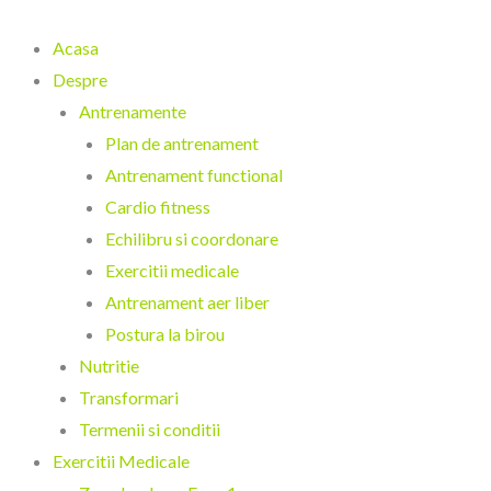
Skip
to
Acasa
content
Despre
Antrenamente
Plan de antrenament
Antrenament functional
Cardio fitness
Echilibru si coordonare
Exercitii medicale
Antrenament aer liber
Postura la birou
Nutritie
Transformari
Termenii si conditii
Exercitii Medicale