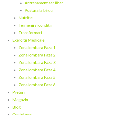
Antrenament aer liber
Postura la birou
Nutritie
Termenii si conditii
Transformari
Exercitii Medicale
Zona lombara Faza 1
Zona lombara Faza 2
Zona lombara Faza 3
Zona lombara Faza 4
Zona lombara Faza 5
Zona lombara Faza 6
Preturi
Magazin
Blog
Contul meu