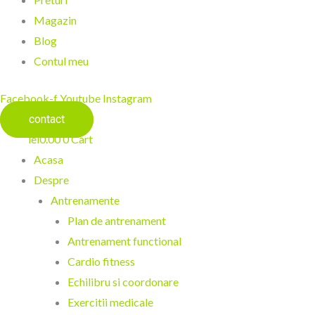
Magazin
Blog
Contul meu
Facebook-f
Youtube
Instagram
contact
lei
0.00
0
Cart
Acasa
Despre
Antrenamente
Plan de antrenament
Antrenament functional
Cardio fitness
Echilibru si coordonare
Exercitii medicale