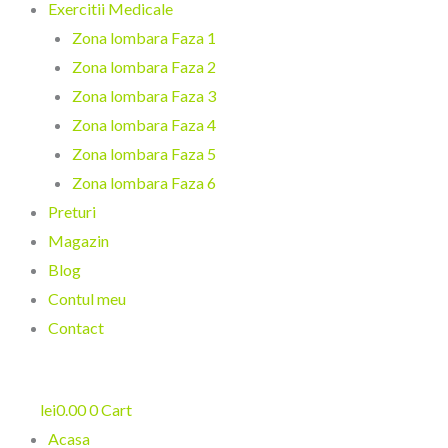
Exercitii Medicale
Zona lombara Faza 1
Zona lombara Faza 2
Zona lombara Faza 3
Zona lombara Faza 4
Zona lombara Faza 5
Zona lombara Faza 6
Preturi
Magazin
Blog
Contul meu
Contact
lei
0.00
0
Cart
Acasa