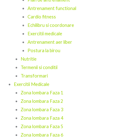
Antrenament functional
Cardio fitness
Echilibru si coordonare
Exercitii medicale
Antrenament aer liber
Postura la birou
Nutritie
Termenii si conditii
Transformari
Exercitii Medicale
Zona lombara Faza 1
Zona lombara Faza 2
Zona lombara Faza 3
Zona lombara Faza 4
Zona lombara Faza 5
Zona lombara Faza 6