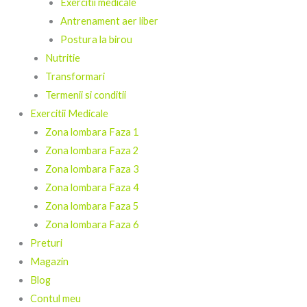
Exercitii medicale
Antrenament aer liber
Postura la birou
Nutritie
Transformari
Termenii si conditii
Exercitii Medicale
Zona lombara Faza 1
Zona lombara Faza 2
Zona lombara Faza 3
Zona lombara Faza 4
Zona lombara Faza 5
Zona lombara Faza 6
Preturi
Magazin
Blog
Contul meu