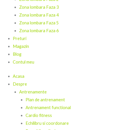
Zona lombara Faza 3
Zona lombara Faza 4
Zona lombara Faza 5
Zona lombara Faza 6
Preturi
Magazin
Blog
Contul meu
Acasa
Despre
Antrenamente
Plan de antrenament
Antrenament functional
Cardio fitness
Echilibru si coordonare