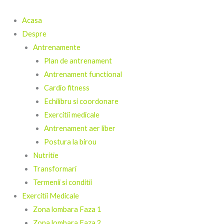
Skip
to
Acasa
content
Despre
Antrenamente
Plan de antrenament
Antrenament functional
Cardio fitness
Echilibru si coordonare
Exercitii medicale
Antrenament aer liber
Postura la birou
Nutritie
Transformari
Termenii si conditii
Exercitii Medicale
Zona lombara Faza 1
Zona lombara Faza 2