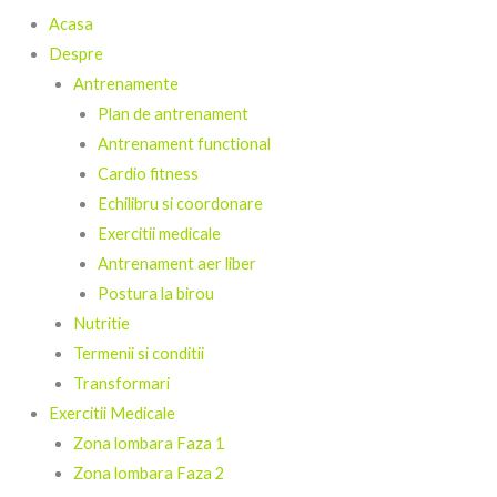
Acasa
Despre
Antrenamente
Plan de antrenament
Antrenament functional
Cardio fitness
Echilibru si coordonare
Exercitii medicale
Antrenament aer liber
Postura la birou
Nutritie
Termenii si conditii
Transformari
Exercitii Medicale
Zona lombara Faza 1
Zona lombara Faza 2