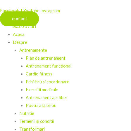
Facebook-f
Youtube
Instagram
contact
lei
0.00
0
Cart
Acasa
Despre
Antrenamente
Plan de antrenament
Antrenament functional
Cardio fitness
Echilibru si coordonare
Exercitii medicale
Antrenament aer liber
Postura la birou
Nutritie
Termenii si conditii
Transformari